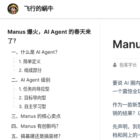
飞行的蜗牛
Manus 爆火，AI Agent 的春天来
Man
了？
一、什么是 AI Agent？
1. 简单定义
极客学长
2. 组成部分
二、AI Agent 级别
要说 AI 圈
1. 任务向导应型
一个震惊全球
2. 目标导向型
作为一款新型
3. 自主学习型
销的结果？
三、Manus 的核心卖点
四、Manus 有创新吗？
先声明，到现
档和网上的一
五、搞基建还是搞装修？