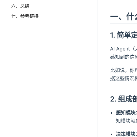
六、总结
一、什么
七、参考链接
1. 简单
AI Ag
感知到的信
比如说，你
据这些情况
2. 组成
感知模块
知模块就
决策模块