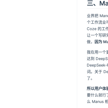
三、Ma
业界把 Ma
个工作流业可
Coze 的
让一个写研究报
做，
因为 
我在用一个
达到 Dee
DeepSe
词。关于 D
了。
所以用户体验
要什么就行了
么 Man