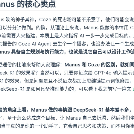
nus 的核心卖点
nus 吹的神乎其神，Coze 的死忠粉可能不乐意了，他们可能会说，
以分分钟做到。的确，从理论上来说，Manus 能做的事情用 Coz
工作流需要人来搭建，本质上是人来指挥 AI 一步一步完成目标的
告的 Coze AI Agent 去生个一个播客，也没办法让一个生成播
Manus 具备自主规划与执行能力，也就是说它自己可以设计工作
更通俗的比喻来帮助大家理解：
Manus 和 Coze 的区别，就如同 
pSeek-R1 的效果呢？当然可以，只要你每次给 GPT-4o 
ek-R1 的效果，但是问题是且不说每次都加上思维链提示词很
eekSeep-R1 是如何具备推理能力的，可以看下我之前写一篇文
的角度上看，Manus 做的事情跟 DeepSeek-R1 基本差
，至于怎么达成这个目标，让 Manus 自己去折腾，然后我们坐等
us 相当于真的是你的一个助手了，它会自己思考和决策，而不用