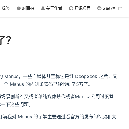
(op
标签
时间抽
关于作者
开源项目
GeekAI
来了？
的 Manus，一些自媒体甚至称它是继 DeepSeek 之后，又
个 Manus 的内测邀请码已经炒到了5万了。
还是场景创新？又或者单纯媒体炒作或者Monica公司过度营
论一下这些问题。
。目前我对 Manus 的了解主要通过看官方的发布的视频和文
。