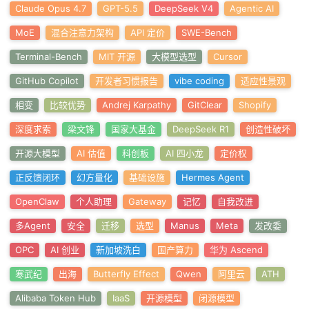
Claude Opus 4.7
GPT-5.5
DeepSeek V4
Agentic AI
MoE
混合注意力架构
API 定价
SWE-Bench
Terminal-Bench
MIT 开源
大模型选型
Cursor
GitHub Copilot
开发者习惯报告
vibe coding
适应性景观
相变
比较优势
Andrej Karpathy
GitClear
Shopify
深度求索
梁文锋
国家大基金
DeepSeek R1
创造性破坏
开源大模型
AI 估值
科创板
AI 四小龙
定价权
正反馈闭环
幻方量化
基础设施
Hermes Agent
OpenClaw
个人助理
Gateway
记忆
自我改进
多Agent
安全
迁移
选型
Manus
Meta
发改委
OPC
AI 创业
新加坡洗白
国产算力
华为 Ascend
寒武纪
出海
Butterfly Effect
Qwen
阿里云
ATH
Alibaba Token Hub
IaaS
开源模型
闭源模型