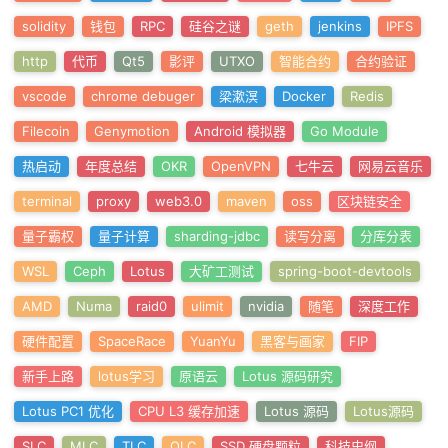
solidity
钱包
RPC
硅谷之谜
geth
jenkins
IPFS
http
代币
Qt5
影评
UTXO
智能合约
合约验证
vscode
chrome debuger
梁漱溟
Docker
Redis
Filecoin
Genymotion
Android 模拟器
Go Module
热启动
年度总结
OKR
OpenVPN
七牛云
网易云音乐
terminal
proxy
web3.0
maven
oss
区块链安全
量子霸权
量子计算
sharding-jdbc
读写分离
分库分表
WSL
Ceph
Lotus
大矿工测试
spring-boot-devtools
AMD
Numa
raid0
ulimit
nvidia
随笔
深度工作
硬件配置
SpaceRace
YuanYu
黑客与画家
FIP
新手上路
lotus学习
原语云
Lotus 源码研究
Lotus PC1 优化
CPU L3 缓存加速
Lotus 源码
Lotus源码
SLC
MLC
TLC
QLC
SSD 硬盘颗粒
科技史纲