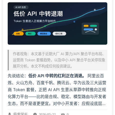
作者视角：本文基于近期大厂 AI 算力/API 聚合平台布局、
运营商 Token 套餐趋势，以及中小 API 聚合平台关停现象
展开分析。本文不构成任何投资建议。
先说结论：
低价 API 中转的红利正在消退。
阿里云百
炼、火山方舟、百度千帆、腾讯云、华为云及三大运营
商 Token 套餐，正把 AI API 生意从草莽中转推向正规
化算力平台——比的是合规、稳定、模型路由与开发者
生态，而不是谁更便宜。对中小开发者：应假设底层成
本会上升，竞争力从倒卖 Token 转向场景交付与
极客学长
2026-05-22
0