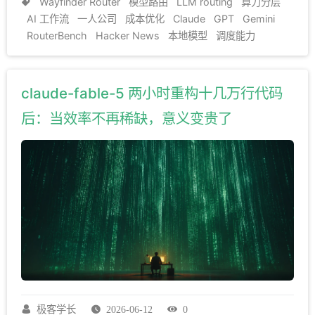
Wayfinder Router
模型路由
LLM routing
算力分层
什么状态，也可以知道哪些能力需要从执行层上移到问
AI 工作流
一人公司
成本优化
Claude
GPT
Gemini
题定义、流程架构和价值判断层。
RouterBench
Hacker News
本地模型
调度能力
claude-fable-5 两小时重构十几万行代码
后：当效率不再稀缺，意义变贵了
极客学长
2026-06-12
0