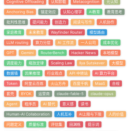
Cognitive Offloading
认知卸载
Metacognition
元认知
Anchoring Bias
锚定效应
认知心理学
AI教育
教育思考
批判性思维
提问能力
创造力
阅读与写作
人机协作
家庭教育
未来教育
Wayfinder Router
模型路由
LLM routing
算力分层
AI 工作流
一人公司
成本优化
GPT
Gemini
RouterBench
Hacker News
本地模型
调度能力
缩放定律
Scaling Law
Ilya Sutskever
大模型
数据墙
因果推理
行业观点
API 中转站
AI 算力平台
Token
阿里云百炼
火山方舟
百度千帆
MaaS
合规
套壳
BYOK
运营商
claude-fable-5
claude-opus
Agent
程序员
AI 替代
意义感
读书
Human-AI Collaboration
人机互补
AI上限与下限
人的价值
问题定义
质量标准
评估集
田渊栋
提示词