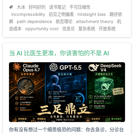
大冰
好吗好的
读书笔记
不可压缩性
incompressibility
后见之明偏差
hindsight bias
路径依
赖
path dependence
依恋理论
attachment theory
机
会成本
opportunity cost
信息论
复杂系统
开放系统
当 AI 比医生更准，你该害怕的不是 AI
你有没有想过一个细思极恐的问题：你去急诊，分诊台