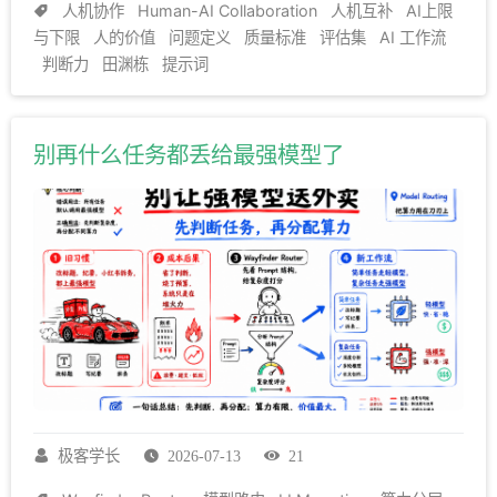
完全不同：职级光环失效，过去的经验也不再是硬通
人机协作
Human-AI Collaboration
人机互补
AI上限
货。人才价值的评判标准，已经从「评估劳动者本人产
与下限
人的价值
问题定义
质量标准
评估集
AI 工作流
判断力
田渊栋
提示词
出的劳动数量与质量」，转变成了「人能否放大AI的能
力」——只有「人+AI」的总产出大于AI单独的产出，
这样的人才真正具备不可替代的价值。
一个人每天工
别再什么任务都丢给最强模型了
作八小时，另一个人每天只工作两小时。只看劳动数
量，前者似乎更有价值。
但在AI时代，可能恰恰相反。
后者用两小时定义问题、拆解任务、设计流程、检查结
果，再让AI连续运行十几个小时。最后创造更多价值
的，未必是亲手完成最多动作的人，而是能让机器朝正
确方向行动的人。
这里有一个反常识的判断。
AI降低
了生成答案的成本，却没有降低判断答案的成本。
它
让文字、代码、图像、表格和方案大量出现，却没有替
你决定哪个问题值得回答，也没有保证答案适合你的场
景。生成端越来越便宜，判断端反而越来越重要。
这
篇文章想讨论的不是一句口号，而是一种工作模型。读
极客学长
2026-07-13
21
完以后，你可以用一套二维标准判断自己的AI系统处在