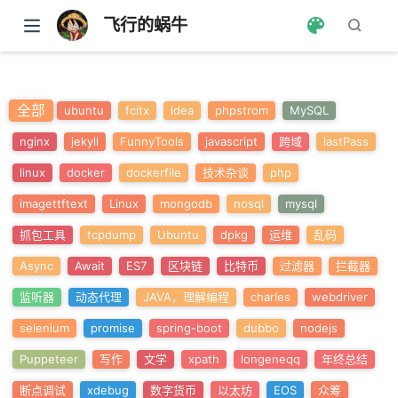
飞行的蜗牛
全部
ubuntu
fcitx
idea
phpstrom
MySQL
nginx
jekyll
FunnyTools
javascript
跨域
lastPass
linux
docker
dockerfile
技术杂谈
php
imagettftext
Linux
mongodb
nosql
mysql
抓包工具
tcpdump
Ubuntu
dpkg
运维
乱码
Async
Await
ES7
区块链
比特币
过滤器
拦截器
监听器
动态代理
JAVA，理解编程
charles
webdriver
selenium
promise
spring-boot
dubbo
nodejs
Puppeteer
写作
文学
xpath
longeneqq
年终总结
断点调试
xdebug
数字货币
以太坊
EOS
众筹