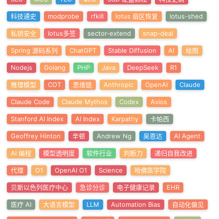
科技通史
modprobe
rfkill
lotus 扇区恢复
lotus-shed
私钥安全
lotus多签
sector-extend
snap-deal
Spring 源码系列
ChatGPT
Stable Diffusion
AI
绘图
ow)
Nodejs
Golang
PHP
Java
DeepSeek
R1
推理模型
COT
思维链
Anthropic
OpenAI
Claude
Claude Code
Claude Mythos
Codex
Axios
Stanford AI Index
AI Index
Karpathy
卡帕西
Geoffrey Hinton
辛顿
Andrew Ng
吴恩达
AI Agent
AI 编程
模型透明度
软件行业
判断力
递归自我改进
代理
O1
OpenAI O1
Science
哈佛医学院
贝斯以色列医疗中心
急诊分诊
电子健康记录
EHR
医疗 AI
大语言模型
LLM
Automation Bias
自动化偏见