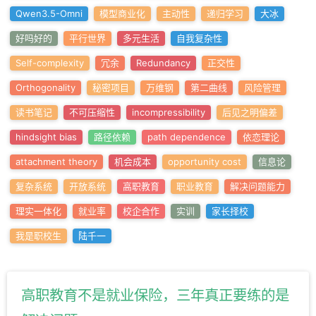
Qwen3.5-Omni
模型商业化
主动性
递归学习
大冰
好吗好的
平行世界
多元生活
自我复杂性
Self-complexity
冗余
Redundancy
正交性
Orthogonality
秘密项目
万维钢
第二曲线
风险管理
读书笔记
不可压缩性
incompressibility
后见之明偏差
hindsight bias
路径依赖
path dependence
依恋理论
attachment theory
机会成本
opportunity cost
信息论
复杂系统
开放系统
高职教育
职业教育
解决问题能力
理实一体化
就业率
校企合作
实训
家长择校
我是职校生
陆千一
高职教育不是就业保险，三年真正要练的是