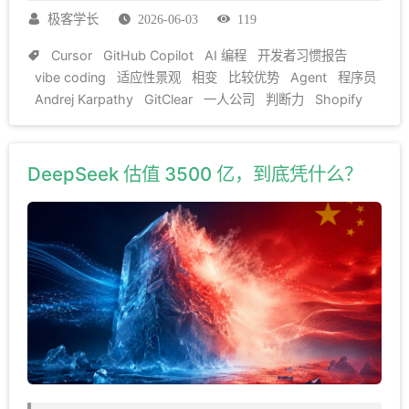
极客学长
2026-06-03
119
Cursor
GitHub Copilot
AI 编程
开发者习惯报告
vibe coding
适应性景观
相变
比较优势
Agent
程序员
Andrej Karpathy
GitClear
一人公司
判断力
Shopify
DeepSeek 估值 3500 亿，到底凭什么？