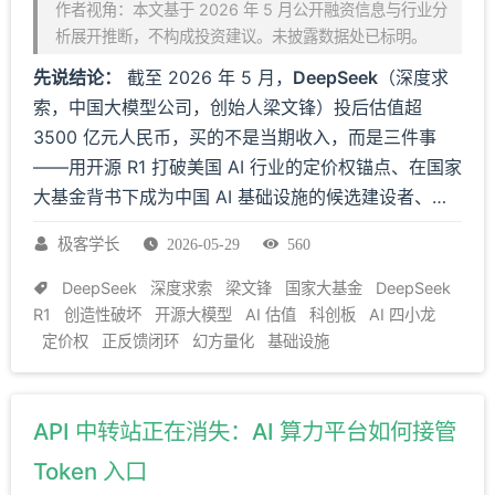
作者视角：本文基于 2026 年 5 月公开融资信息与行业分
析展开推断，不构成投资建议。未披露数据处已标明。
先说结论：
截至 2026 年 5 月，
DeepSeek
（深度求
索，中国大模型公司，创始人梁文锋）投后估值超
3500 亿元人民币，买的不是当期收入，而是三件事
——用开源 R1 打破美国 AI 行业的定价权锚点、在国家
大基金背书下成为中国 AI 基础设施的候选建设者、以
及能否建成正反馈闭环的不确定性溢价。23 天内估值
极客学长
2026-05-29
560
从约 100 亿美元跃升至约 515 亿美元，反映的是行业
定价体系相变，而非常规 PE 估值。
DeepSeek
深度求索
梁文锋
国家大基金
DeepSeek
R1
创造性破坏
开源大模型
AI 估值
科创板
AI 四小龙
定价权
正反馈闭环
幻方量化
基础设施
API 中转站正在消失：AI 算力平台如何接管
Token 入口