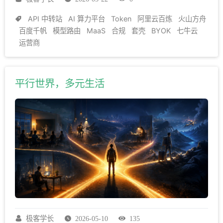
Token 成本工程；机会没有消失，而是从底层中转转向
上层垂直场景。
API 聚合平台
（也常被称为 API 代
API 中转站
AI 算力平台
Token
阿里云百炼
火山方舟
理、反代、聚合 API）指：在不直接签约各家模型厂商
百度千帆
模型路由
MaaS
合规
套壳
BYOK
七牛云
运营商
的前提下，将多模型调用、计费与风控聚合成单一 API
入口，再转售给开发者或企业的二级聚合服务。
平行世界，多元生活
极客学长
2026-05-10
135