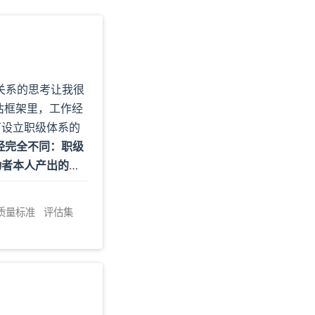
I关系的思考让我很
估框架里，工作经
厂设立职级体系的
经完全不同：职级
动者本人产出的劳
大于AI单独的产
天只工作两小时。
质量标准
评估集
定义问题、拆解任
未必是亲手完成最
I降低了生成答案的
现，却没有替你决
端反而越来越重