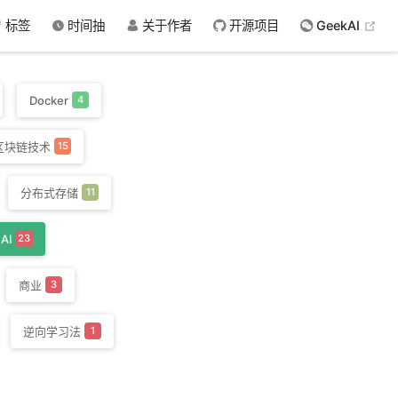
(op
标签
时间抽
关于作者
开源项目
GeekAI
Docker
4
区块链技术
15
分布式存储
11
AI
23
商业
3
逆向学习法
1