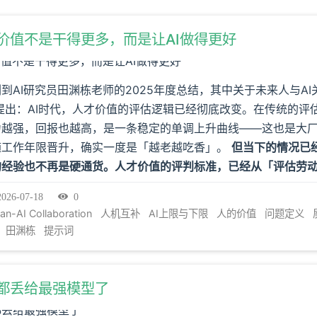
的价值不是干得更多，而是让AI做得更好
到AI研究员田渊栋老师的2025年度总结，其中关于未来人与A
提出：AI时代，人才价值的评估逻辑已经彻底改变。在传统的评
力越强，回报也越高，是一条稳定的单调上升曲线——这也是大
随工作年限晋升，确实一度是「越老越吃香」。
但当下的情况已
的经验也不再是硬通货。人才价值的评判标准，已经从「评估劳
转变成了「人能否放大AI的能力」——只有「人+AI」的总产出
2026-07-18
0
真正具备不可替代的价值。
一个人每天工作八小时，另一个人每
n-AI Collaboration
人机互补
AI上限与下限
人的价值
问题定义
前者似乎更有价值。
但在AI时代，可能恰恰相反。后者用两小时
田渊栋
提示词
查结果，再让AI连续运行十几个小时。最后创造更多价值的，
是能让机器朝正确方向行动的人。
这里有一个反常识的判断。
A
低判断答案的成本。
它让文字、代码、图像、表格和方案大量出
都丢给最强模型了
回答，也没有保证答案适合你的场景。生成端越来越便宜，判断