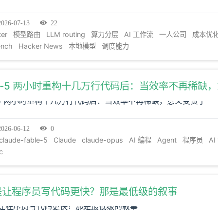
讨论的不是一句口号，而是一种工作模型。读完以后，你可以用
在什么状态，也可以知道哪些能力需要从执行层上移到问题定义
2026-07-13
22
ter
模型路由
LLM routing
算力分层
AI 工作流
一人公司
成本优
ench
Hacker News
本地模型
调度能力
fable-5 两小时重构十几万行代码后：当效率不再稀缺
2026-06-12
0
claude-fable-5
Claude
claude-opus
AI 编程
Agent
程序员
A
c
 只是让程序员写代码更快？那是最低级的叙事