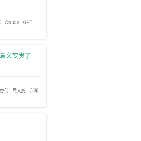
一套二维标准判断
、流程架构和价值
化
Claude
GPT
，意义变贵了
I 替代
意义感
判断