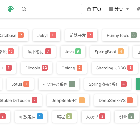
首页
分类
Database
Jekyll
前端开发
FunnyTools
7
1
7
8
杂谈
读书笔记
Java
SpringBoot
13
7
9
4
++
Filecoin
Golang
Sharding-JDBC
1
32
2
3
Lotus
框架源码系列
Spring-源码系列
1
1
4
Stable Diffusion
DeepSeek-R1
DeepSeek-V3
2
1
1
缩放定律
编程
大模型
创业
2
1
2
2
2