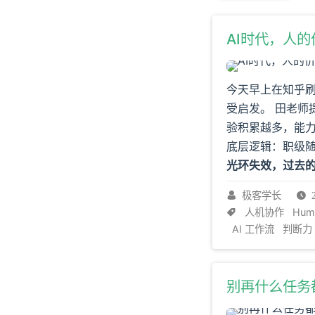
AI时代，人
今天早上在知乎刷
受启发。
田老师
验积累越多，能
底层逻辑：职级
光环失效，过去
动数量与质量」，
极客学长
出，这样的人才
人机协作
Huma
只看劳动数量，
AI 工作流
判断力
务、设计流程、检
多动作的人，而
成本，却没有降
别再什么任务
定哪个问题值得