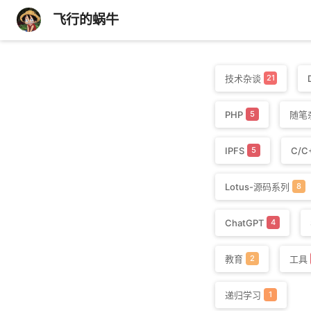
飞行的蜗牛
技术杂谈
21
PHP
随笔
5
IPFS
C/C
5
Lotus-源码系列
8
ChatGPT
4
教育
工具
2
递归学习
1