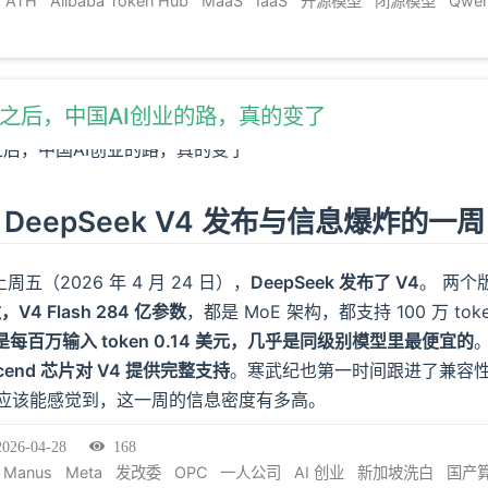
ATH
Alibaba Token Hub
MaaS
IaaS
开源模型
闭源模型
Qwen
停之后，中国AI创业的路，真的变了
DeepSeek V4 发布与信息爆炸的一周
上周五（2026 年 4 月 24 日），
DeepSeek 发布了 V4
。
两个
，V4 Flash 284 亿参数
，都是 MoE 架构，都支持 100 万 to
定价是每百万输入 token 0.14 美元，几乎是同级别模型里最便宜的
cend 芯片对 V4 提供完整支持
。寒武纪也第一时间跟进了兼容
话，应该能感觉到，这一周的信息密度有多高。
2026-04-28
168
Manus
Meta
发改委
OPC
一人公司
AI 创业
新加坡洗白
国产