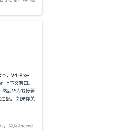
3.5-Omni
模型商
版本，
V4-Pro-
ken 上下文窗口。
。
然后华为紧接着
性适配。
如果你关
算力
华为 Ascend