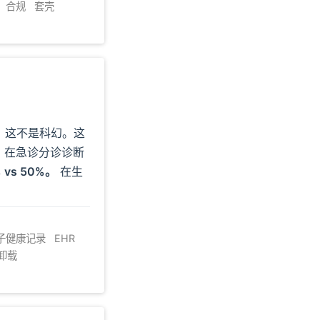
合规
套壳
。
这不是科幻。这
型，在急诊分诊诊断
 vs 50%。
在生
子健康记录
EHR
卸载