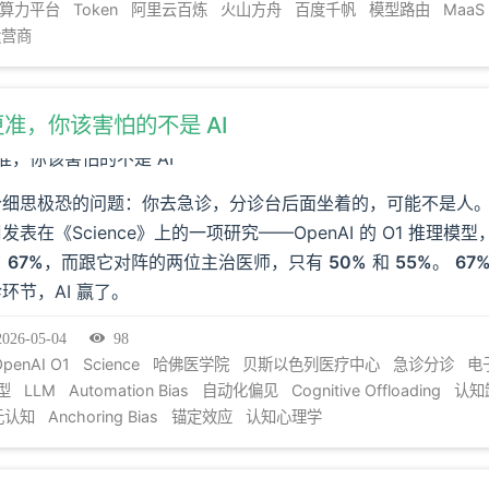
I 算力平台
Token
阿里云百炼
火山方舟
百度千帆
模型路由
MaaS
运营商
生更准，你该害怕的不是 AI
个细思极恐的问题：你去急诊，分诊台后面坐着的，可能不是人
表在《Science》上的一项研究——OpenAI 的 O1 推理模
了
67%
，而跟它对阵的两位主治医师，只有
50%
和
55%
。
67%
环节，AI 赢了。
2026-05-04
98
OpenAI O1
Science
哈佛医学院
贝斯以色列医疗中心
急诊分诊
电
型
LLM
Automation Bias
自动化偏见
Cognitive Offloading
认知
元认知
Anchoring Bias
锚定效应
认知心理学