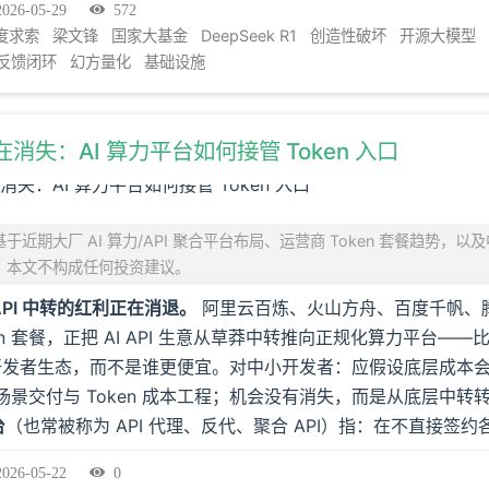
2026-05-29
572
度求索
梁文锋
国家大基金
DeepSeek R1
创造性破坏
开源大模型
反馈闭环
幻方量化
基础设施
在消失：AI 算力平台如何接管 Token 入口
近期大厂 AI 算力/API 聚合平台布局、运营商 Token 套餐趋势，以及
。本文不构成任何投资建议。
API 中转的红利正在消退。
阿里云百炼、火山方舟、百度千帆、
en 套餐，正把 AI API 生意从草莽中转推向正规化算力平台—
开发者生态，而不是谁更便宜。对中小开发者：应假设底层成本
转向场景交付与 Token 成本工程；机会没有消失，而是从底层中
台
（也常被称为 API 代理、反代、聚合 API）指：在不直接签
用、计费与风控聚合成单一 API 入口，再转售给开发者或企业
2026-05-22
0