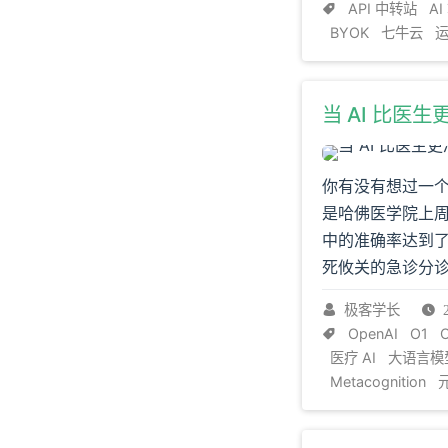
API 中转站
A
BYOK
七牛云
当 AI 比医
你有没有想过一
是哈佛医学院上周发
中的准确率达到
死攸关的急诊分诊
极客学长
OpenAI
O1
医疗 AI
大语言模
Metacognition