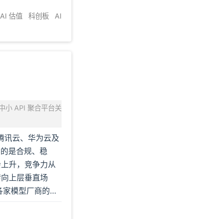
AI 估值
科创板
AI
中小 API 聚合平台关
腾讯云、华为云及
—比的是合规、稳
会上升，竞争力从
转转向上层垂直场
约各家模型厂商的前
的二级聚合服务。