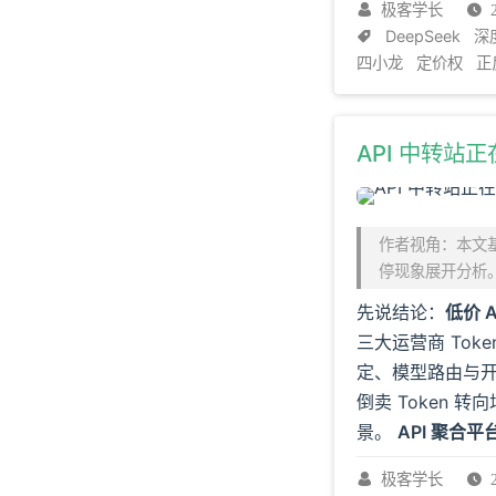
极客学长
DeepSeek
深
四小龙
定价权
正
API 中转站正
作者视角：本文基于
停现象展开分析
先说结论：
低价 
三大运营商 Tok
定、模型路由与
倒卖 Token 
景。
API 聚合平
提下，将多模型调
极客学长