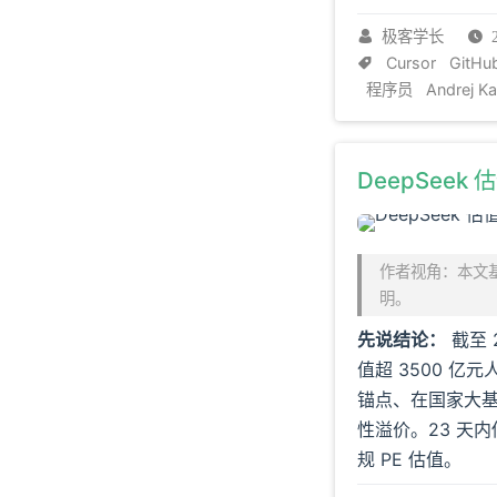
极客学长
Cursor
GitHu
程序员
Andrej K
DeepSeek
作者视角：本文基
明。
先说结论：
截至 2
值超 3500 亿
锚点、在国家大基
性溢价。23 天内
规 PE 估值。